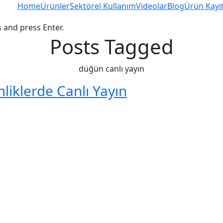
Home
Ürünler
Sektörel Kullanım
Videolar
Blog
Ürün Kayı
 and press Enter.
Posts Tagged
düğün canlı yayın
liklerde Canlı Yayın