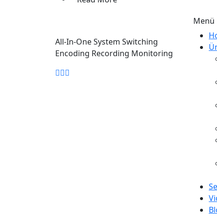
Menü
H
All-In-One System Switching
Ür
Encoding Recording Monitoring
Se
Vi
Bl